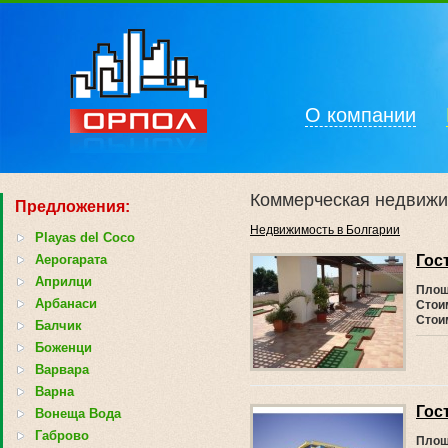
О компании
Коммерческая недвижи
Предложения:
Недвижимость в Болгарии
Playas del Coco
Аерогарата
Гос
Априлци
Площ
Арбанаси
Стоим
Стои
Балчик
Боженци
Варвара
Варна
Гос
Вонеща Вода
Габрово
Площ