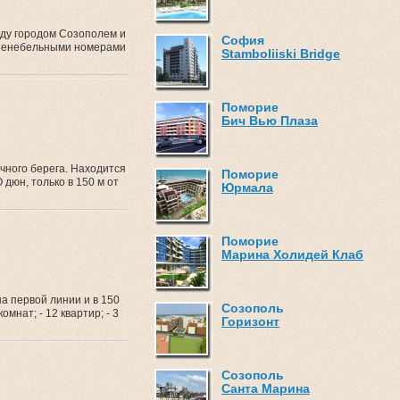
жду городом Созополем и
София
ешенебельными номерами
Stamboliiski Bridge
Поморие
Бич Вью Плаза
чного берега. Находится
Поморие
дюн, только в 150 м от
Юрмала
Поморие
Марина Холидей Клаб
а первой линии и в 150
Созополь
мнат; - 12 квартир; - 3
Горизонт
Созополь
Санта Марина