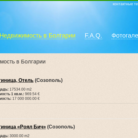
контактные т
Недвижимость в Болгарии
F.A.Q.
Фотогал
мость в Болгарии
тиница, Отель
(Созополь)
адь:
17534.00 m2
ость 1 кв.м.:
969.54 €
мость:
17 000 000.00 €
тиница «Роял Бич»
(Созополь)
адь:
3000.00 m2