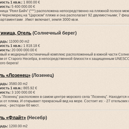
ость 1 кв.м.:
1 800.00 €
мость:
5 400 000.00 €
ница “Роял Бийч” (***) расположена непосредственно на пляжной полосе ме
м Черноморец на ”Царском” пляже и она располагает 92 двухместными; 7 ф
партаментами . Имот включает, земля 3000 кв.м.
тиница, Отель
(Солнечный берег)
адь:
11000.00 m2
ость 1 кв.м.:
1 818.18 €
мость:
20 000 000.00 €
ивый и модерный гостиничный комплекс расположенный в южной части Солне
 км от Старого Несебра, в непосредственной близости к защищенным UNESCO 
ого берега!
ль «Лозенец»
(Лозенец)
адь:
3580.00 m2
ость 1 кв.м.:
865.92 €
мость:
3 100 000.00 €
 ”Лозенец” расположен в самом центре морского села ”Лозенец”. Находится н
х от пляжа. И открывает прекрасный вид на море. Состоит из: - 27 отельских ко
ина; - ресторан 60 мест.
ль «Флайт»
(Несебр)
адь:
1200.00 m2