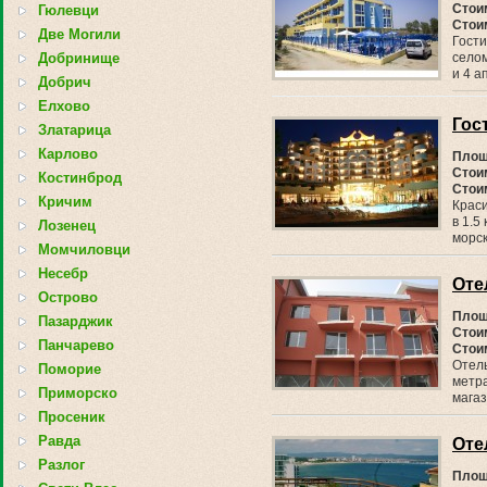
Стоим
Гюлевци
Стои
Две Могили
Гости
Добринище
село
и 4 а
Добрич
Елхово
Гос
Златарица
Карлово
Площ
Стоим
Костинброд
Стои
Кричим
Крас
в 1.5
Лозенец
морск
Момчиловци
Несебр
Оте
Острово
Площ
Пазарджик
Стоим
Панчарево
Стои
Отель
Поморие
метра
Приморско
магаз
Просеник
Равда
Оте
Разлог
Площ